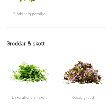
Slätbladig persilja
Groddar & skott
Dekorations ärtskott
Rosabigrodd