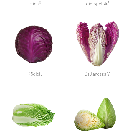
Grönkål
Röd spetskål
Rödkål
Sallarossa®