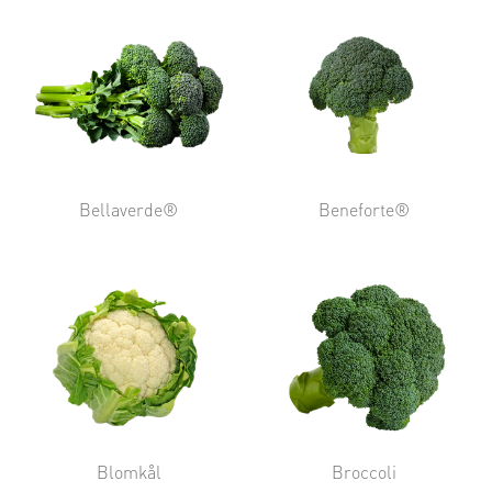
Bellaverde®
Beneforte®
Blomkål
Broccoli