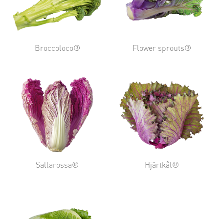
Broccoloco®
Flower sprouts®
Sallarossa®
Hjärtkål®