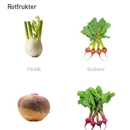
Rotfrukter
Fänkål
Gulbetor