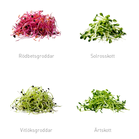
Rödbetsgroddar
Solrosskott
Vitlöksgroddar
Ärtskott