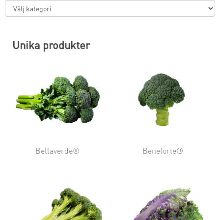
Unika produkter
Bellaverde®
Beneforte®