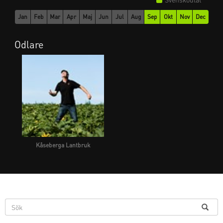
Jan
Feb
Mar
Apr
Maj
Jun
Jul
Aug
Sep
Okt
Nov
Dec
Odlare
Kåseberga Lantbruk