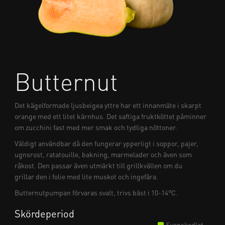
Butternut
Det kägelformade ljusbeigea yttre har ett innanmäte i skarpt
orange med ett litet kärnhus. Det saftiga fruktköttet påminner
om zucchini fast med mer smak och tydliga nöttoner.
Väldigt användbar då den fungerar ypperligt i soppor, pajer,
ugnsrost, ratatouille,
bakning, marmelader och även som
råkost. Den passar även utmärkt till grillkvällen om du
grillar den i folie med lite muskot och ingefära.
Butternutpumpan förvaras svalt, trivs bäst i 10-14°C.
Skördeperiod
Svenskodlat