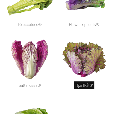
Broccoloco®
Flower sprouts®
Sallarossa®
Hjärtkål®