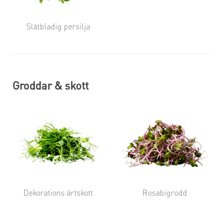
Slätbladig persilja
Groddar & skott
Dekorations ärtskott
Rosabigrodd