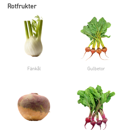
Rotfrukter
Fänkål
Gulbetor