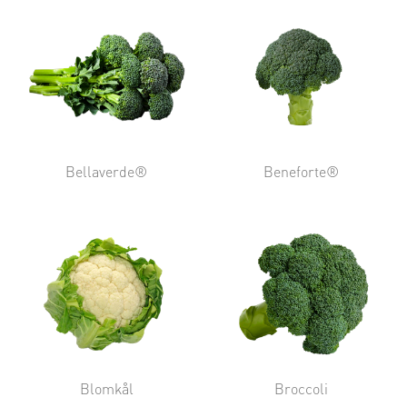
Bellaverde®
Beneforte®
Blomkål
Broccoli