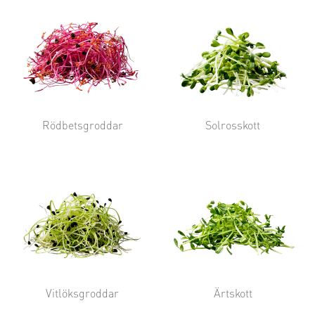
Rödbetsgroddar
Solrosskott
Vitlöksgroddar
Ärtskott