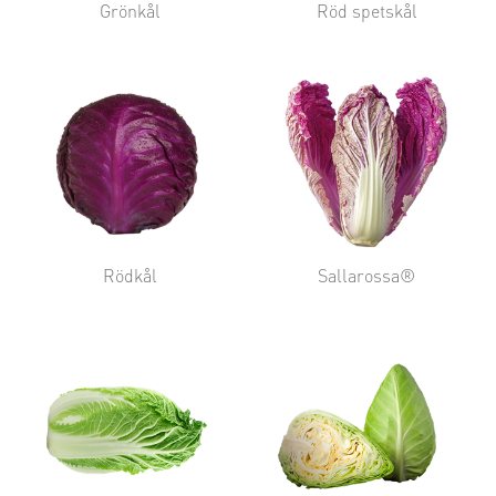
Grönkål
Röd spetskål
Rödkål
Sallarossa®