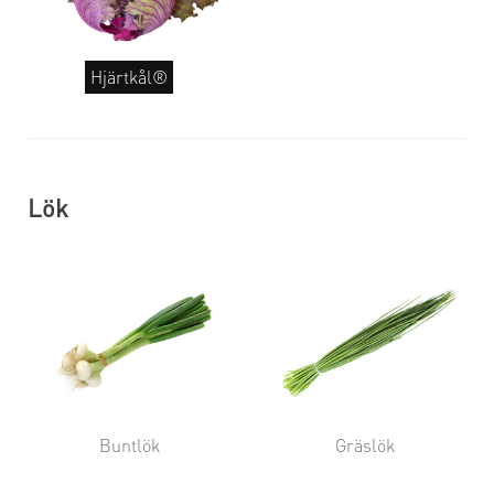
Hjärtkål®
Lök
Buntlök
Gräslök