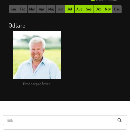
Jan
Feb
Mar
Apr
Maj
Jun
Jul
Aug
Sep
Okt
Nov
Dec
Odlare
Broddarpsgården