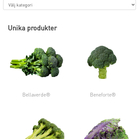
Unika produkter
Bellaverde®
Beneforte®