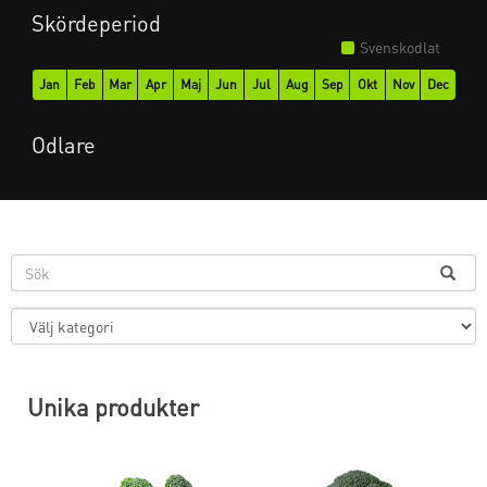
Skördeperiod
Svenskodlat
Jan
Feb
Mar
Apr
Maj
Jun
Jul
Aug
Sep
Okt
Nov
Dec
Odlare
Unika produkter