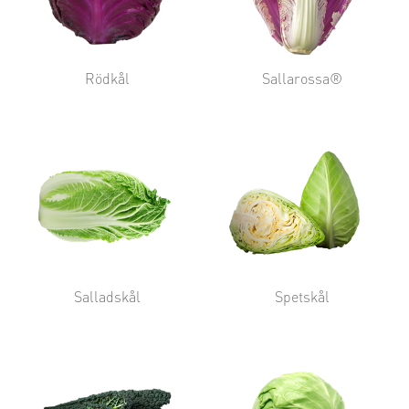
Rödkål
Sallarossa®
Salladskål
Spetskål