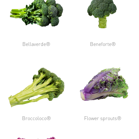
Bellaverde®
Beneforte®
Broccoloco®
Flower sprouts®