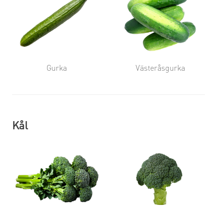
Gurka
Västeråsgurka
Kål