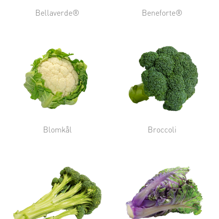
Bellaverde®
Beneforte®
Blomkål
Broccoli