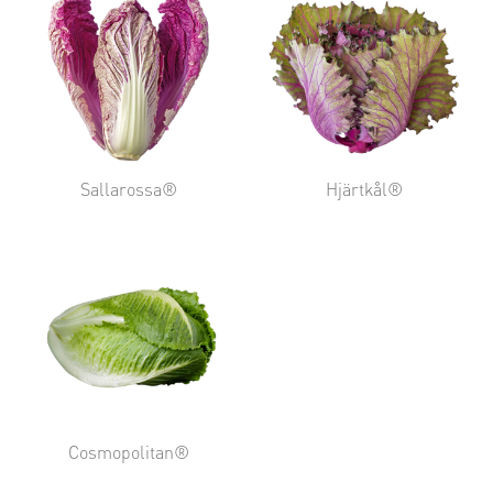
Sallarossa®
Hjärtkål®
Cosmopolitan®