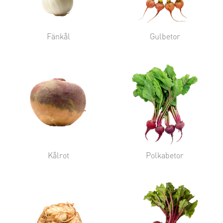
Fänkål
Gulbetor
Kålrot
Polkabetor