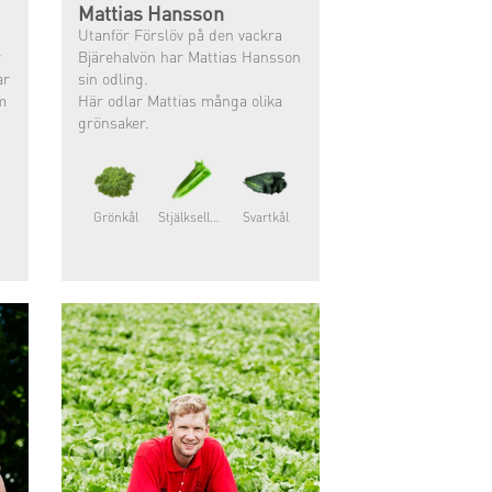
Mattias Hansson
Utanför Förslöv på den vackra
r
Bjärehalvön har Mattias Hansson
ar
sin odling.
m
Här odlar Mattias många olika
grönsaker.
Grönkål
Stjälkselleri
Svartkål