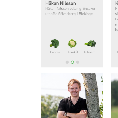
Håkan Nilsson
K
Håkan Nilsson odlar grönsaker
P
utanför Sölvesborg i Blekinge.
s
L
m
h
L
ha
o
Broccoli
Blomkål
Bellaverde®