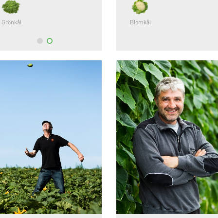
Grönkål
Blomkål