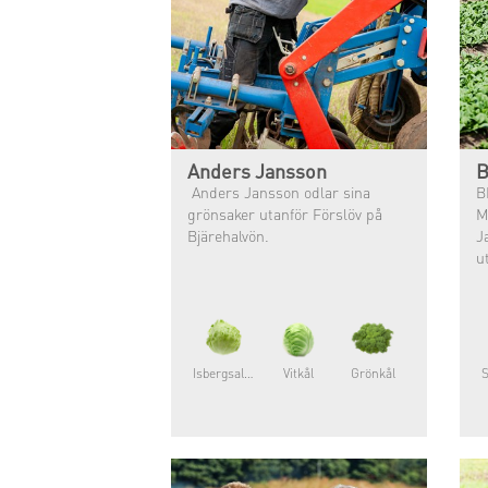
Anders Jansson
B
Anders Jansson odlar sina
B
grönsaker utanför Förslöv på
M
Bjärehalvön.
J
u
Isbergsallat
Vitkål
Grönkål