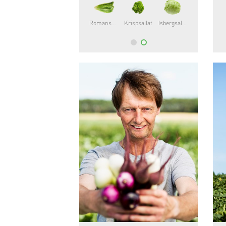
odlas den i större skala.
Romansallat
Krispsallat
Isbergsallat