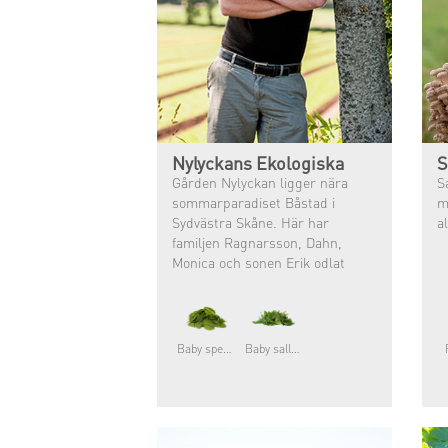
Nylyckans Ekologiska
S
Gården Nylyckan ligger nära
S
sommarparadiset Båstad i
m
Sydvästra Skåne. Här har
a
familjen Ragnarsson, Dahn,
Monica och sonen Erik odlat
grönsaker sedan1982 då familjen
tog over Dahns fädersgård.
Baby spenat
Baby sallater