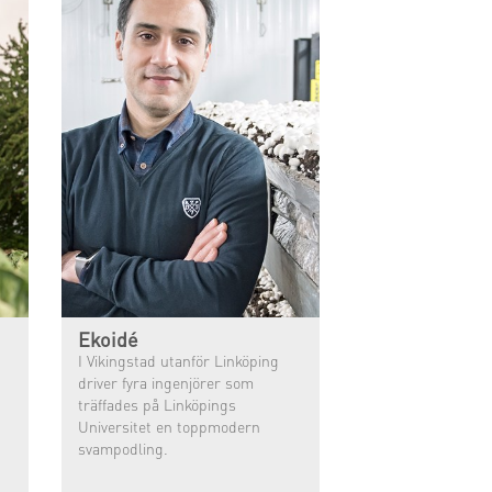
Ekoidé
I Vikingstad utanför Linköping
driver fyra ingenjörer som
träffades på Linköpings
Universitet en toppmodern
svampodling.