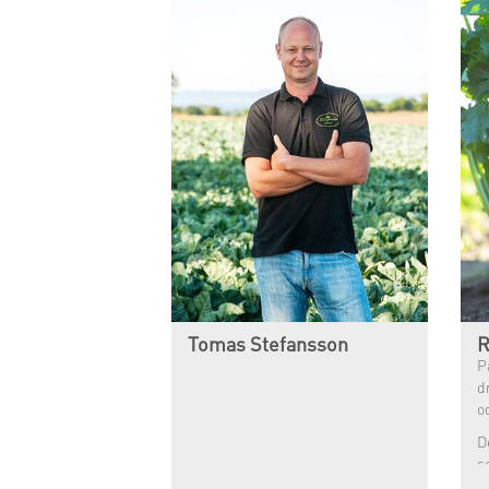
Tomas Stefansson
R
P
d
o
D
s
e