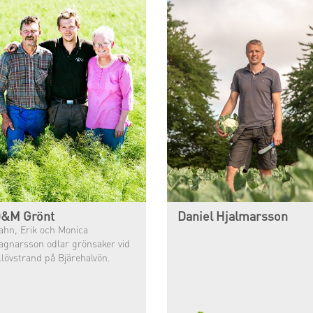
&M Grönt
Daniel Hjalmarsson
ahn, Erik och Monica
agnarsson odlar grönsaker vid
llövstrand på Bjärehalvön.