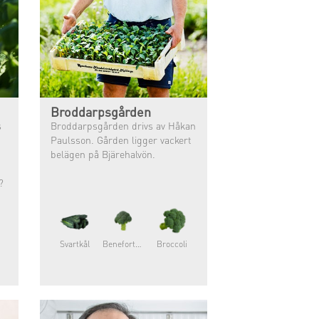
Broddarpsgården
s
Broddarpsgården drivs av Håkan
Paulsson. Gården ligger vackert
belägen på Bjärehalvön.
?
Svartkål
Beneforte®
Broccoli