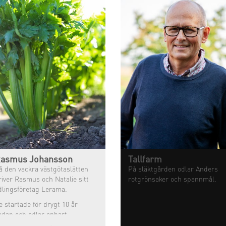
asmus Johansson
Tallfarm
å den vackra västgötaslätten
På släktgården odlar Anders
river Rasmus och Natalie sitt
rotgrönsaker och spannmål.
dlingsföretag Lerama.
e startade för drygt 10 år
edan och odlar enbart
kologiskt. Förutom spannmål