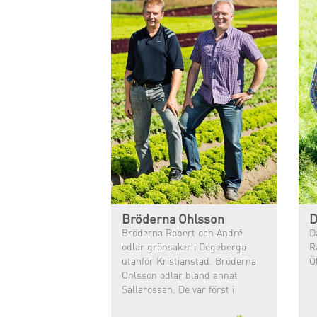
Bröderna Ohlsson
D
Bröderna Robert och André
D
odlar grönsaker i Degeberga
R
utanför Kristianstad. Bröderna
Ö
Ohlsson odlar bland annat
Sallarossan. De var först i
Sverige med att ge sig på en
provodling av Sallarossan och nu