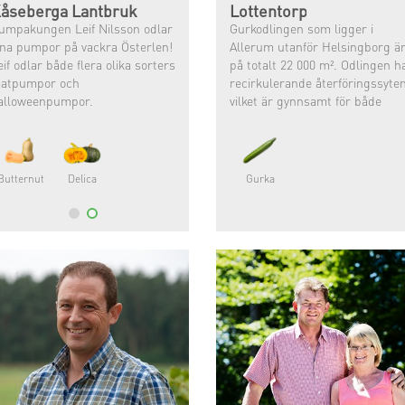
åseberga Lantbruk
Lottentorp
umpakungen Leif Nilsson odlar
Gurkodlingen som ligger i
ina pumpor på vackra Österlen!
Allerum utanför Helsingborg ä
eif odlar både flera olika sorters
på totalt 22 000 m². Odlingen h
atpumpor och
recirkulerande återföringssyte
alloweenpumpor. ⠀
vilket är gynnsamt för både
klimat och miljö.
eif är född in i lantbruket och
r alltid tyckt att det varit roligt
ch ville därför odla själv!
Butternut
Delica
Gurka