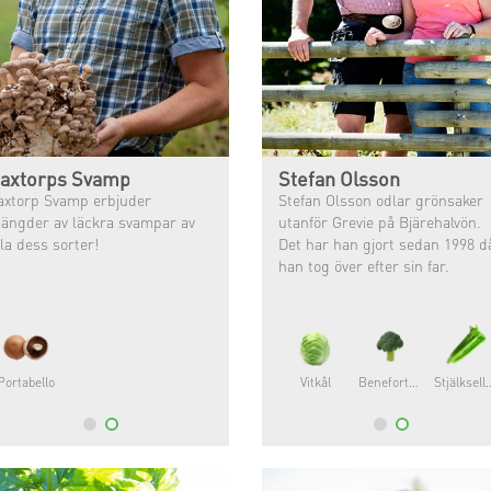
axtorps Svamp
Stefan Olsson
axtorp Svamp erbjuder
Stefan Olsson odlar grönsaker
ängder av läckra svampar av
utanför Grevie på Bjärehalvön.
lla dess sorter!
Det har han gjort sedan 1998 d
han tog över efter sin far.
Portabello
Vitkål
Beneforte®
Stjälks