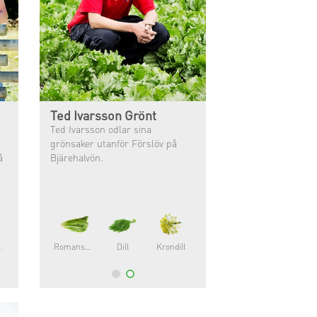
Ted Ivarsson Grönt
Ted Ivarsson odlar sina
grönsaker utanför Förslöv på
å
Bjärehalvön.
elleri
Romansallat
Dill
Krondill