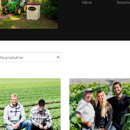
Kålrot
Rotselle