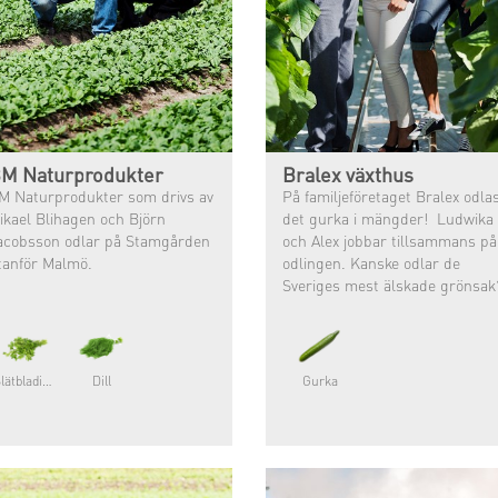
M Naturprodukter
Bralex växthus
M Naturprodukter som drivs av
På familjeföretaget Bralex odla
ikael Blihagen och Björn
det gurka i mängder! Ludwika
acobsson odlar på Stamgården
och Alex jobbar tillsammans på
tanför Malmö.
odlingen. Kanske odlar de
Sveriges mest älskade grönsak
Slätbladig persilja
Dill
Gurka