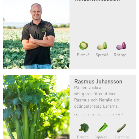
Blomkål
Spetskål
Röd spetskål
Rasmus Johansson
På den vackra
västgötaslätten driver
Rasmus och Natalie sitt
odlingsföretag Lerama.
De startade för drygt 10 år
sedan och odlar enbart
ekologiskt. Förutom
spannmål och potatis så
Broccoli
Stjälkselleri
Zucchini