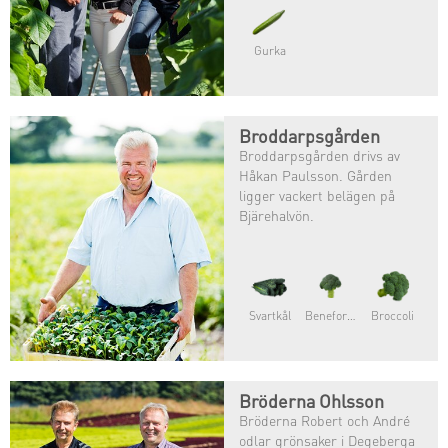
Gurka
Broddarpsgården
Broddarpsgården drivs av
Håkan Paulsson. Gården
ligger vackert belägen på
Bjärehalvön.
Svartkål
Beneforte®
Broccoli
Bröderna Ohlsson
Bröderna Robert och André
odlar grönsaker i Degeberga