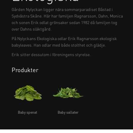
Gården Nylyckan ligger nära sommarparadiset Båstad i
Sydvästra Skåne. Här har familjen Ragnarsson, Dahn, Monica
och sonen Erik odlat grönsaker sedan 1982 då familjen tog
over Dahns släktgård.
På Nylyckans Ekologiska odlar Erik Ragnarsson ekologisk
babyleaves. Han odlar med både stolthet och glädje.
Erik sitter dessutom i föreningens styrelse.
Produkter
Baby spenat
Baby sallater