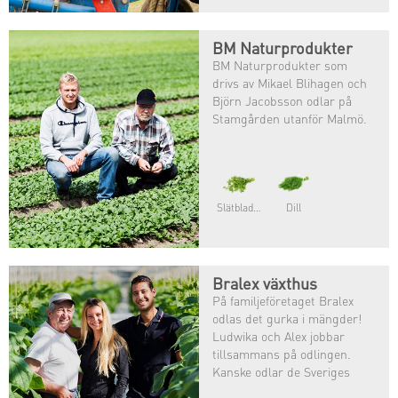
BM Naturprodukter
BM Naturprodukter som
drivs av Mikael Blihagen och
Björn Jacobsson odlar på
Stamgården utanför Malmö.
Slätbladig persilja
Dill
Bralex växthus
På familjeföretaget Bralex
odlas det gurka i mängder!
Ludwika och Alex jobbar
tillsammans på odlingen.
Kanske odlar de Sveriges
mest älskade grönsak?