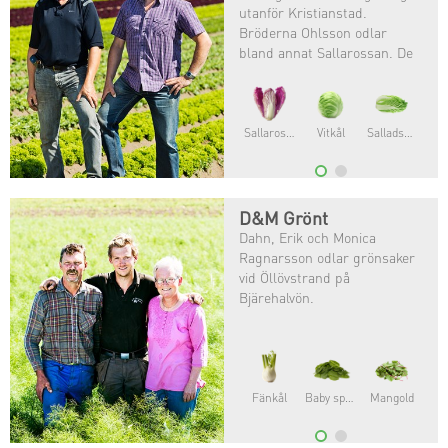
utanför Kristianstad.
Bröderna Ohlsson odlar
bland annat Sallarossan. De
var först i Sverige med att ge
sig på en provodling av
Sallarossan och nu odlas den
i större skala.
Sallarossa®
Vitkål
Salladskål
D&M Grönt
Dahn, Erik och Monica
Ragnarsson odlar grönsaker
vid Öllövstrand på
Bjärehalvön.
Fänkål
Baby spenat
Mangold