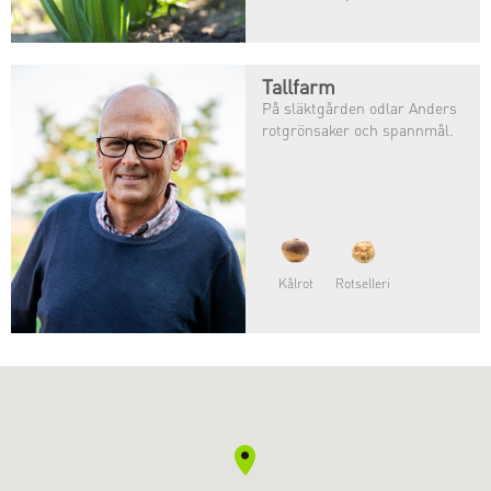
odlar de broccoli, fänkål och
selleri.
Bilder kommer.
Tallfarm
På släktgården odlar Anders
rotgrönsaker och spannmål.
Kålrot
Rotselleri