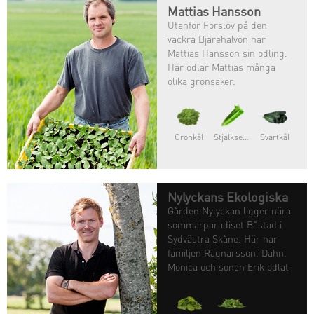
Mattias Hansson
Utanför Förslöv på den
vackra Bjärehalvön har
Mattias Hansson sin odling.
Här odlar Mattias många
olika grönsaker.
Grönkål
Stjälkselleri
Svartkål
Nylyckans Ekologiska
Gården Nylyckan ligger nära
sommarparadiset Båstad i
Sydvästra Skåne. Här har
familjen Ragnarsson, Dahn,
Monica och sonen Erik odlat
grönsaker sedan1982 då
familjen tog over Dahns
fädersgård.