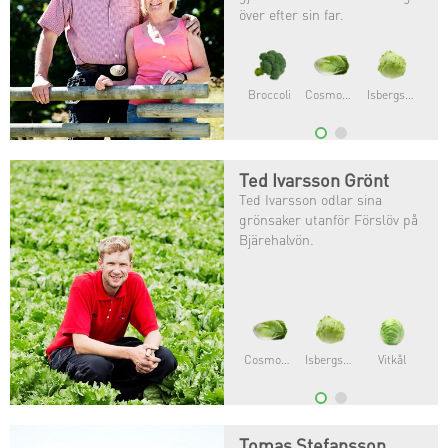
över efter sin far.
Broccoli
Cosmopolitan®
Isbergsallat
Ted Ivarsson Grönt
Ted Ivarsson odlar sina
grönsaker utanför Förslöv på
Bjärehalvön.
Cosmopolitan®
Isbergsallat
Vitkål
Tomas Stefansson