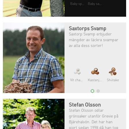
Baby spenat
Baby sallater
Saxtorps Svamp
Saxtorp Svamp erbjuder
mängder av läckra svampar
av alla dess sorter!
Vit champinjon
Kastanjechampinjon
Shiitake
Stefan Olsson
Stefan Olsson odlar
grönsaker utanför Grevie på
Bjärehalvön. Det har han
gjort sedan 1998 då han tog