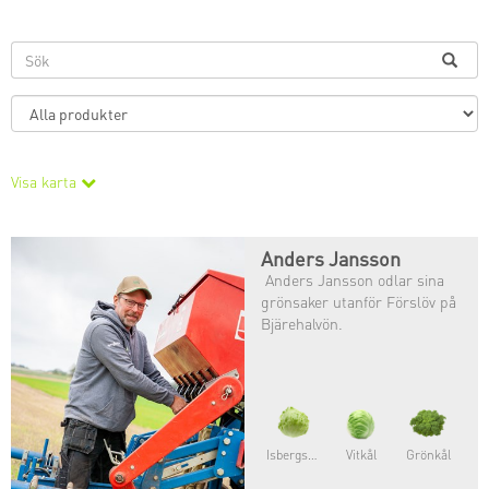
Visa karta
Anders Jansson
Anders Jansson odlar sina
grönsaker utanför Förslöv på
Bjärehalvön.
Isbergsallat
Vitkål
Grönkål