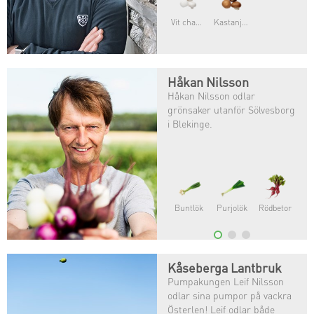
Vit champinjon
Kastanjechampinjon
Håkan Nilsson
Håkan Nilsson odlar
grönsaker utanför Sölvesborg
i Blekinge.
Buntlök
Purjolök
Rödbetor
Kåseberga Lantbruk
Pumpakungen Leif Nilsson
odlar sina pumpor på vackra
Österlen! Leif odlar både