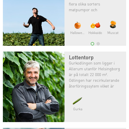
flera olika sorters
matpumpor och
halloweenpumpor. ⠀
Leif är född in i lantbruket
och har alltid tyckt att det
Halloweenpumpa
Hokkaido
Muscat
varit roligt och ville därför
odla själv!
Lottentorp
Gurkodlingen som ligger i
Allerum utanför Helsingborg
är på totalt 22 000 m².
Odlingen har recirkulerande
återföringssytem vilket är
gynnsamt för både klimat och
miljö.
Gurka