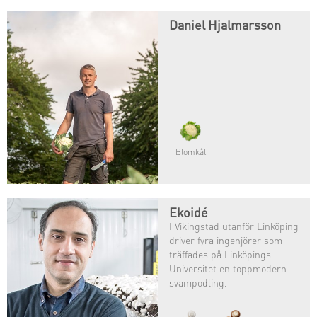
Daniel Hjalmarsson
Blomkål
Ekoidé
I Vikingstad utanför Linköping
driver fyra ingenjörer som
träffades på Linköpings
Universitet en toppmodern
svampodling.